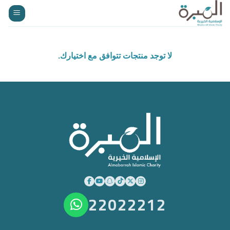
خطي
لمحتوى
لا توجد منتجات تتوافق مع اختيارك.
22022212