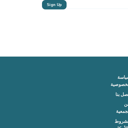
Sign Up
ياسة
لخصوصية
صل بنا
ن
جمعية
لشروط