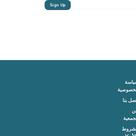
Sign Up
ياسة
لخصوصية
صل بنا
ن
جمعية
لشروط