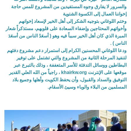
والسرور لا يفارق وجوه المستفيدين من المشروع للمس حاجة
إخواننا العمال إلى الكسوة الشتوية
وختم اللوغاني بتوجيه الشكر إلى أهل الخير لإسعاد إخوانهم
وأخواتهم المحتاجين وإضفاء السعادة على قلوبهم، مستذكراً شعار
المبرة الذي كان أهل الخير سبباً فيه وهو ( أسعَدُ الناس من أسعَدَ
الناس ) .
ودعا اللوغاني المحسنين الكرام إلى استمرار دعم مشروع دفئهم
لتنفيذ المرحلة الثانية من المشروع والتي تشتمل على توفير
البطاطين ووسائل التدفئة للأسر المتعففة ، وذلك بالتبرع عبر
موقعها على الإنترنت khairkw.org ، راجياً من الله العلي القدير
التوفيق والسداد والقبول، وأن يحفظ الكويت وأهلها وجميع بلاد
المسلمين من البلاء والوباء وسيئ الأسقام.