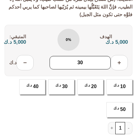
الطيب، فإنَّ اللهَ يَتَقَبَّلُها بيمينه ثم يُرَبّيها لصاحبها كما يربي أحدكم
فلوَّه حتى تكون مثل الجبل)
التكلفة:
المتبقي:
0%
5,000 د.ك
5,000 د.ك
−
+
د.ك
د.ك
د.ك
د.ك
د.ك
40
30
20
10
د.ك
50
كمية الصدقة1