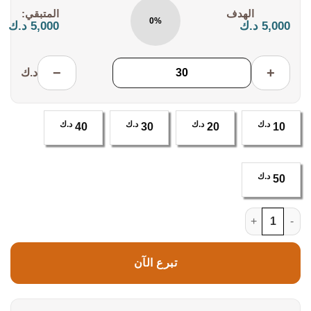
التكلفة:
المتبقي:
0%
5,000 د.ك
5,000 د.ك
−
+
د.ك
د.ك
د.ك
د.ك
د.ك
40
30
20
10
د.ك
50
كمية دعم الأسر المتعففة1
تبرع الآن