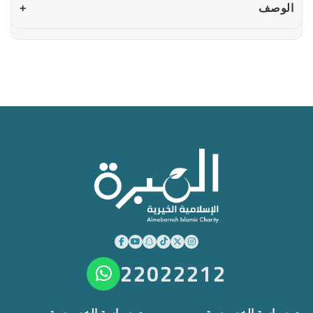
الوصف
+
22022212