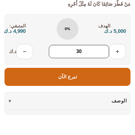
مَنْ فَطَّرَ صَائِمًا كَانَ لَهُ مِثْلُ أَجْرِهِ
التكلفة:
المتبقي:
0%
5,000 د.ك
4,990 د.ك
−
+
د.ك
تبرع الآن
الوصف
+