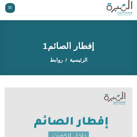
خطي
لمحتوى
إفطار الصائم1
الرئيسية
روابط