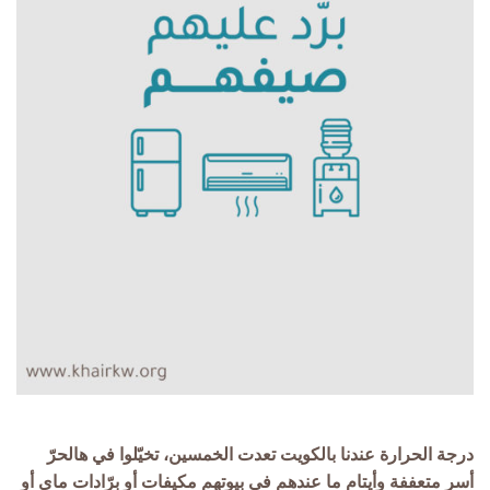
درجة الحرارة عندنا بالكويت تعدت الخمسين، تخيّلوا في هالحرّ
أسر متعففة وأيتام ما عندهم في بيوتهم مكيفات أو برّادات ماي أو