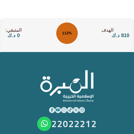
التكلفة:
المتبقي:
112%
810 د.ك
0 د.ك
22022212