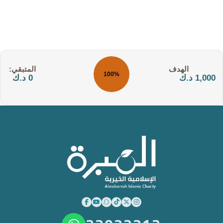
التكلفة:
المتبقي:
100%
1,000 د.ك
0 د.ك