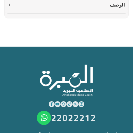
الوصف
+
22022212