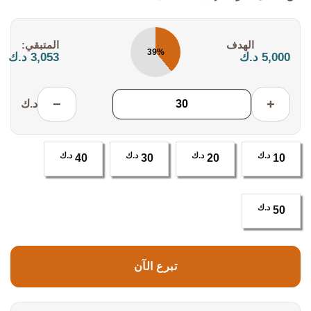
التكلفة:
المتبقي:
39%
5,000 د.ك
3,053 د.ك
−
+
د.ك
د.ك
د.ك
د.ك
د.ك
40
30
20
10
د.ك
50
تبرع الآن