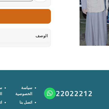
الوصف
سياسة
س
22022212
الخصوصية
ا
اتصل بنا
ات