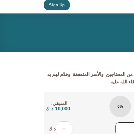
Sign Up
من المحتاجين والأسر المتعففة وقدّم لهم يد
ء الله عليه
المتبقي:
0%
10,000 د.ك
−
د.ك