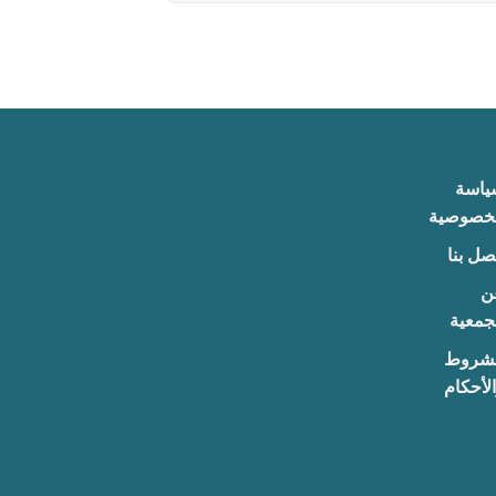
ياسة
لخصوصية
صل بنا
ن
جمعية
لشروط
لأحكام