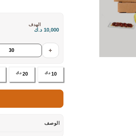
التكلفة:
10,000 د.ك
+
د.ك
د.ك
20
10
الوصف