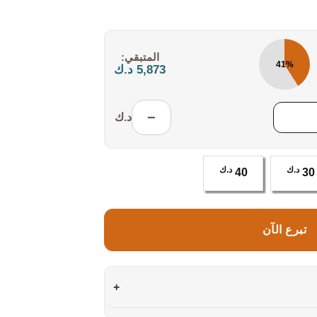
المتبقي:
41%
5,873 د.ك
−
د.ك
د.ك
د.ك
40
30
تبرع الآن
+