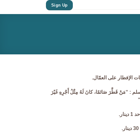
Sign Up
ت الإفطار على العمّال.
لم :
“
مَنْ فَطَّرَ صَائمًا، كانَ لَهُ مِثْلُ أَجْرِهِ غَيْرَ
”
نار.