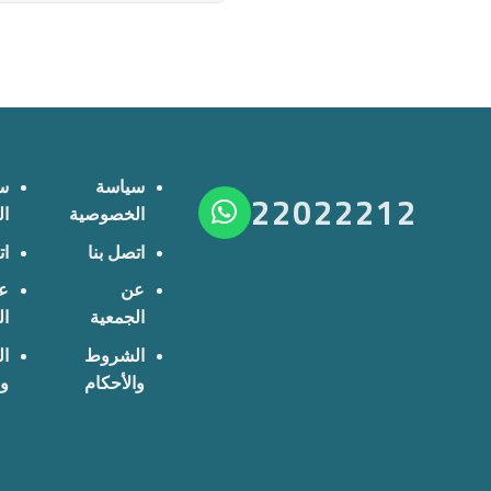
سياسة
س
22022212
الخصوصية
ا
اتصل بنا
ات
عن
ع
الجمعية
ال
الشروط
ا
والأحكام
وا