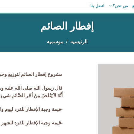
من نحن؟
اتصل بنا
إفطار الصائم
الرئيسية
موسمية
مشروع إفطار الصائم لتوزيع وجبا
قال رسول الله صلى الله عليه وس
أَنَّهُ لاَ يَنْقُصُ مِنْ أجْر الصَّائمِ شيءٍ
-قيمة وجبة الإفطار للفرد ليوم واحد 1 دي
-قيمة وجبة الإفطار للفرد للشهر 30 دينار.