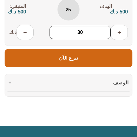
التكلفة:
المتبقي:
0%
500 د.ك
500 د.ك
−
+
د.ك
تبرع الآن
الوصف
+