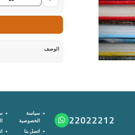
الوصف
سياسة
س
22022212
الخصوصية
ا
اتصل بنا
ات