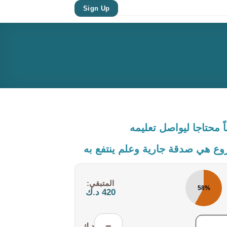
Sign Up
ً محتاجا ليواصل تعليمه
ع هي صدقة جارية وعلم ينتفع به
المتبقي:
58%
420 د.ك
−
د.ك