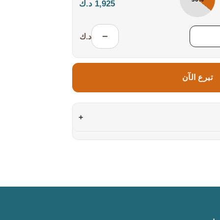
1,925 د.ك
−
د.ك
تبرع الآن
+