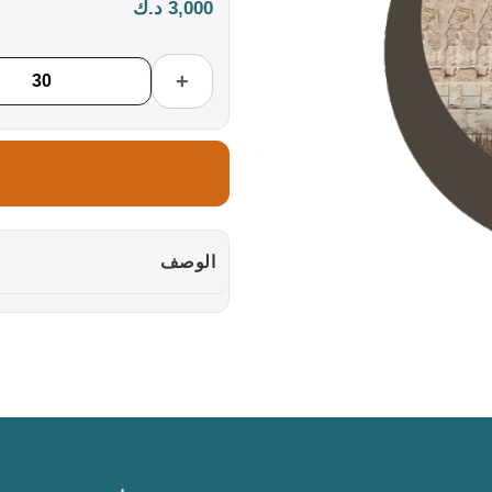
3,000 د.ك
+
الوصف