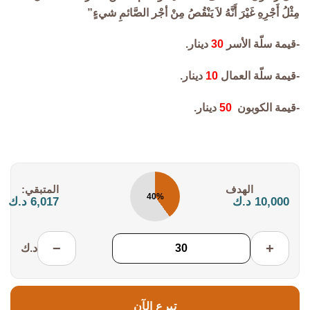
مِثْلُ أَجْرِهِ غَيْرَ أَنَّهُ لاَ يَنْقُصُ مِنْ أجْر الصَّائمِ شيءٍ”
-قيمة سلّة الأسر
30
دينار.
-قيمة سلّة العمال
10
دينار.
-قيمة الكوبون
50
دينار.
التكلفة:
المتبقي:
40%
10,000 د.ك
6,017 د.ك
−
+
د.ك
تبرع الآن