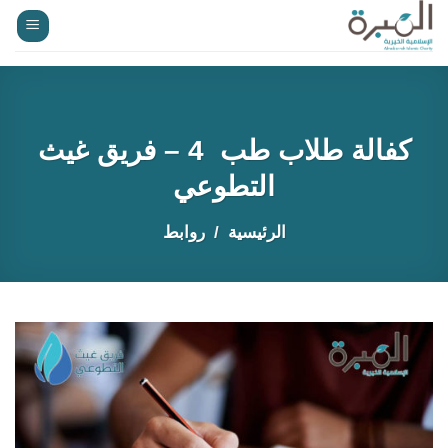
خطي
لمحتوى
كفالة طلاب طب 4 – فريق غيث
التطوعي
الرئيسية
روابط