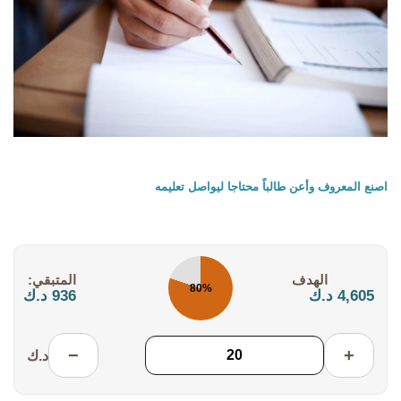
اصنع المعروف وأعن طالباً محتاجا ليواصل تعليمه
التكلفة:
المتبقي:
80%
4,605 د.ك
936 د.ك
−
+
د.ك