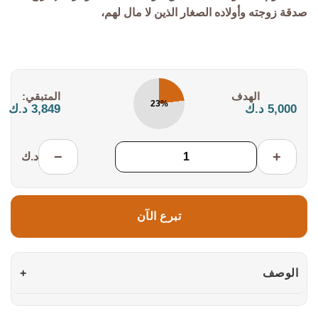
صدقة زوجته وأولاده الصغار الذين لا مال لهم،
التكلفة:
المتبقي:
23%
5,000 د.ك
3,849 د.ك
−
+
د.ك
تبرع الآن
الوصف
+