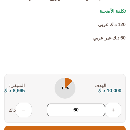
تكلفة الأضحية
120 د.ك عربي
60 د.ك غير عربي
التكلفة:
المتبقي:
13%
10,000 د.ك
8,665 د.ك
−
+
د.ك